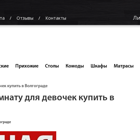
Ли
та
Отзывы
Контакты
ские
Прихожие
Столы
Комоды
Шкафы
Матрасы
чек купить в Волгограде
мнату для девочек купить в
гограде