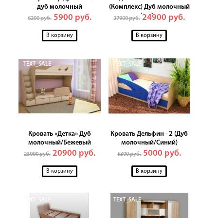
дуб молочный
(Комплекс) Дуб молочный
/ лайм
5900 руб.
24900 руб.
6200 руб.
27900 руб.
TEXT_SALE
TEXT_SALE
Кровать «Детка» Дуб
Кровать Дельфин - 2 (Дуб
молочный/Бежевый
молочный/Синий)
20900 руб.
5000 руб.
23000 руб.
5300 руб.
TEXT_SALE
TEXT_SALE